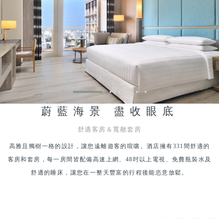
蔚藍海景 盡收眼底
舒適客房＆寬敞套房
高雅且獨樹一格的設計，讓您遠離遊客的喧嚷。酒店擁有331間舒適的
客房和套房，每一房間皆配備高速上網、48吋以上電視、免費瓶裝水及
舒適的睡床，讓您在一整天豐富的行程後能恣意放鬆。