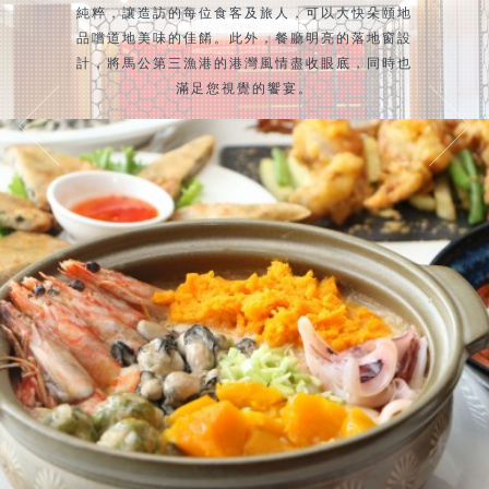
純粹，讓造訪的每位食客及旅人，可以大快朵頤地
品嚐道地美味的佳餚。此外，餐廳明亮的落地窗設
計，將馬公第三漁港的港灣風情盡收眼底，同時也
滿足您視覺的饗宴。