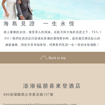
海島見證 一生永恆
踏上優雅的步伐，接受眾人的祝福。在藍天與大海的見證之下，YES, I
DO！我們在您決定許諾彼此美麗的愛情誓約時，提供最完整且貼心的
婚宴服務，與您共享幸福喜悅，同賓客們見證一生一世的永恆感動！
Back to top
澎湖福朋喜來登酒店
880澎湖縣馬公市新店路197號
fourpointspenghu@fourpointspenghu.com