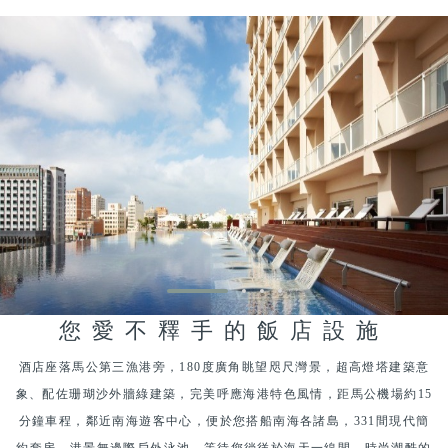
您愛不釋手的飯店設施
酒店座落馬公第三漁港旁，180度廣角眺望咫尺灣景，超高燈塔建築意
象、配佐珊瑚沙外牆綠建築，完美呼應海港特色風情，距馬公機場約15
分鐘車程，鄰近南海遊客中心，便於您搭船南海各諸島，331間現代簡