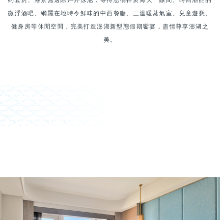
約套房、港景無邊際戶外泳池，等待您徜徉於海天一線間、時尚潮酷的
微浮酒吧、網羅在地時令鮮味的中西餐廳、三溫暖蒸氣室、兒童遊憩、
健身房等休閒空間，完美打造澎湖新型態假期饗宴，盡情尊享澎湖之
美。