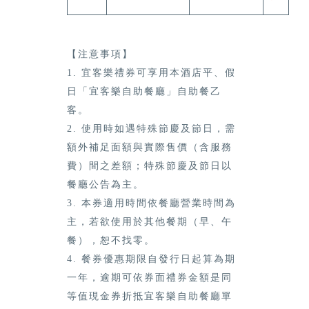
【注意事項】
1. 宜客樂禮券可享用本酒店平、假
日「宜客樂自助餐廳」自助餐乙
客。
2. 使用時如遇特殊節慶及節日，需
額外補足面額與實際售價（含服務
費）間之差額；特殊節慶及節日以
餐廳公告為主。
3. 本券適用時間依餐廳營業時間為
主，若欲使用於其他餐期（早、午
餐），恕不找零。
4. 餐券優惠期限自發行日起算為期
一年，逾期可依券面禮券金額是同
等值現金券折抵宜客樂自助餐廳單