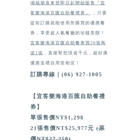
湖福朋喜來登即日起開始販售『宜
客樂海港百匯自助餐禮券』
，只要
提前訂購就能使用所購買的優惠餐
券，享受超人氣餐廳的珍饈美饌！
宜客樂海港百匯自助餐券買20張再
送1張
，直接幫您現省千元，超好康
優惠送禮自用皆相宜！
訂購專線｜(06) 927-1005
【宜客樂海港百匯自助餐禮
券】
單張售價NT$1,298
21張售價NT$25,977元
(原
價NT$27,258)