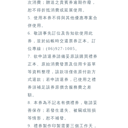
次消費；贈送之貴賓券逾期作廢，
恕不得折抵消費或延展使用。
5. 使用本券不得與其他優惠專案合
併使用。
6. 敬請事先訂位及告知欲使用此
券，並於結帳時交還票券正本。訂
位專線：(06)927-1005。
7. 欲申請退券請備妥原該購買禮券
正本、原始消費發票及信用卡簽單
等資料整理，該款項僅依原付款方
式退款；若申請退券，已使用之禮
券須補足該券原價含服務費之差
額。
8. 本券為不記名有價禮券，敬請妥
善保存；若發生遺失、被竊或毀損
等情形，恕不補發。
9. 禮券製作印製需要三個工作天，